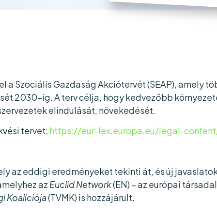
a Szociális Gazdaság Akciótervét (SEAP), amely több
t 2030-ig. A terv célja, hogy kedvezőbb környezete
szervezetek elindulását, növekedését.
kvési tervet:
https://eur-lex.europa.eu/legal-con
ely az eddigi eredményeket tekinti át, és új javasla
, amelyhez az
Euclid Network
(EN) – az európai társad
i Koalíciója
(TVMK) is hozzájárult.