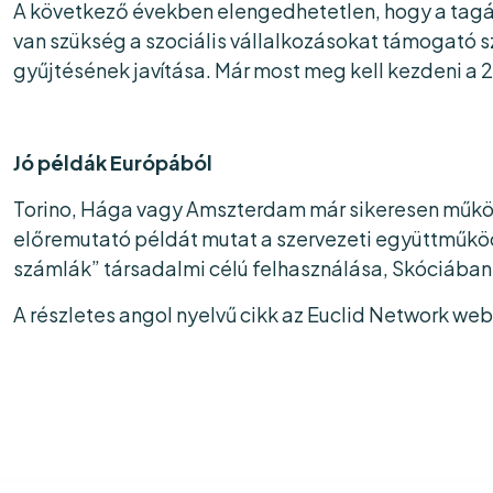
A következő években elengedhetetlen, hogy a tagáll
van szükség a szociális vállalkozásokat támogató 
gyűjtésének javítása. Már most meg kell kezdeni a 
Jó példák Európából
Torino, Hága vagy Amszterdam már sikeresen működte
előremutató példát mutat a szervezeti együttműkö
számlák” társadalmi célú felhasználása, Skóciában
A részletes angol nyelvű cikk az Euclid Network we