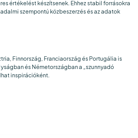
s értékelést készítsenek. Ehhez stabil forrásokra
ársadalmi szempontú közbeszerzés és az adatok
ia, Finnország, Franciaország és Portugália is
irályságban és Németországban a „szunnyadó
hat inspirációként.