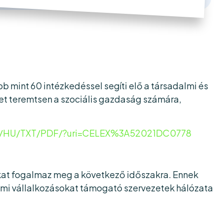
 mint 60 intézkedéssel segíti elő a társadalmi és
t teremtsen a szociális gazdaság számára,
tent/HU/TXT/PDF/?uri=CELEX%3A52021DC0778
tokat fogalmaz meg a következő időszakra. Ennek
almi vállalkozásokat támogató szervezetek hálózata