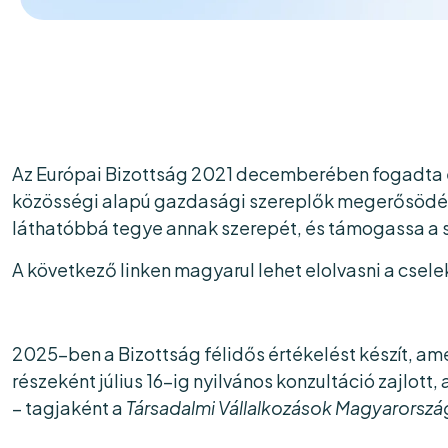
Az Európai Bizottság 2021 decemberében fogadta el 
közösségi alapú gazdasági szereplők megerősödésé
láthatóbbá tegye annak szerepét, és támogassa a 
A következő linken magyarul lehet elolvasni a csele
2025-ben a Bizottság félidős értékelést készít, am
részeként július 16-ig nyilvános konzultáció zajlott
– tagjaként a
Társadalmi Vállalkozások Magyarország