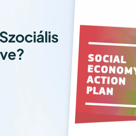
Szociális
rve?