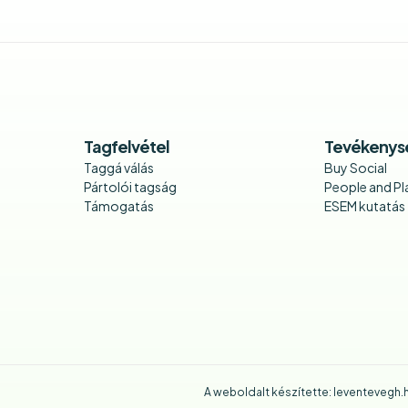
Tagfelvétel
Tevékenys
Taggá válás
Buy Social
Pártolói tagság
People and Pla
Támogatás
ESEM kutatás
A weboldalt készítette:
leventevegh.