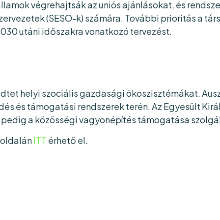
amok végrehajtsák az uniós ajánlásokat, és rendszere
szervezetek (SESO-k) számára. További prioritás a t
2030 utáni időszakra vonatkozó tervezést.
t helyi szociális gazdasági ökoszisztémákat. Ausztr
dés és támogatási rendszerek terén. Az Egyesült K
 pedig a közösségi vagyonépítés támogatása szolgál
boldalán
ITT
érhető el.