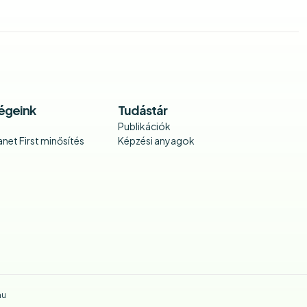
égeink
Tudástár
Publikációk
net First minősítés
Képzési anyagok
hu