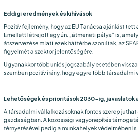
Eddigi eredmények és kihívások
Pozitív fejlemény, hogy az EU Tanácsa ajánlást tett
Emellett létrejött egy ún. „átmeneti pálya” is, amely
átszervezése miatt ezek háttérbe szorultak, az SEA
figyelmét a szektor jelentőségére.
Ugyanakkor több uniós jogszabály esetében vissza
szemben pozitív irány, hogy egyre több társadalmi v
Lehetőségek és prioritások 2030-ig, javaslatok 
A társadalmi vállalkozásoknak fontos szerep jutha
gazdaságban. A közösségi vagyonépítés támogatása 
térnyerésével pedig a munkahelyek védelmében is 