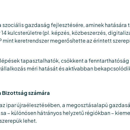
 a szociális gazdaság fejlesztésére, aminek hatására 
 14 kulcsterületre (pl. képzés, közbeszerzés, digitali
P mint keretrendszer megerősítette az érintett szere
lépések tapasztalhatók, csökkent a fenntarthatóság 
állalkozás méri hatását és aktívabban bekapcsolódik 
a Bizottság számára
t az ipar újraélesztésében, a megosztásalapú gazdas
– különösen hátrányos helyzetű régiókban – kiemelt
szerepük lehet.