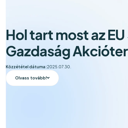
Hol tart most az EU 
Gazdaság Akcióte
Közzététel dátuma:
2025.07.30.
Olvass tovább!