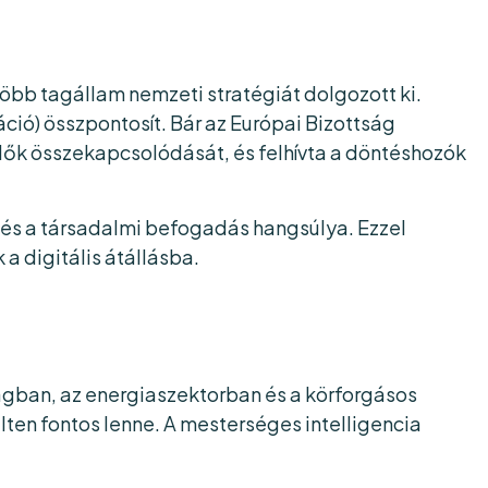
több tagállam nemzeti stratégiát dolgozott ki.
záció) összpontosít. Bár az Európai Bizottság
plők összekapcsolódását, és felhívta a döntéshozók
és a társadalmi befogadás hangsúlya. Ezzel
a digitális átállásba.
ágban, az energiaszektorban és a körforgásos
en fontos lenne. A mesterséges intelligencia