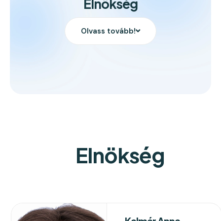
Elnökség
Olvass tovább!
Elnökség
Kalmár Anna