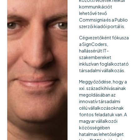
közötti vezeték nélküli
kommunikációt
lehetővé tevő
Commsignia és a Publio
szerzői kiadói portál is.
Cégvezetőként fókusza
a SignCoders,
hallássérült IT-
szakembereket
inkluzívan foglalkoztató
társadalmi vállalkozás.
Meggyőződése, hogy a
xxi. század kihívásainak
megoldásában az
innovatív társadalmi
célú vállalkozásoknak
fontos feladatuk van. A
magyar vállalkozói
közösségében
hatalmas lehetőséget