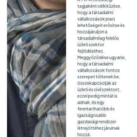
tagjaként célkitűzése,
hogy a társadalmi
vállalkozások piaci
lehetőségeit erősítse és
hozzájáruljon a
társadalmilag felelős
üzleti szektor
fejlődéséhez.
Meggyőződése ugyanis,
hogy a társadalmi
vállalkozások fontos
szerepet töltenek be,
összekapcsolják az
üzleti és civil szektort,
ezzel pedig mintát is
adnak, és egy
fenntarthatóbb és
igazságosabb
gazdasági rendszer
létrejöttéhez járulnak
hozzá.