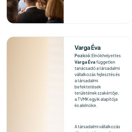
Varga Éva
Pozíció:
Elnökhelyettes
Varga Éva
független
tanácsadó a társadalmi
vállalkozás fejlesztés és
a társadalmi
befektetések
területének szakértője,
a TVMK egyik alapítója
és alelnöke.
A társadalmi vállalkozás