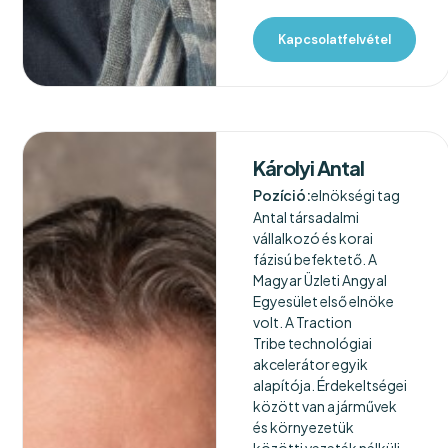
Kapcsolatfelvétel
Károlyi Antal
Pozíció:
elnökségi tag
Antal társadalmi
vállalkozó és korai
fázisú befektető. A
Magyar Üzleti Angyal
Egyesület első elnöke
volt. A Traction
Tribe technológiai
akcelerátor egyik
alapítója. Érdekeltségei
között van a járművek
és környezetük