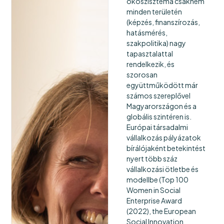
ökoszisztéma csaknem
minden területén
(képzés, finanszírozás,
hatásmérés,
szakpolitika) nagy
tapasztalattal
rendelkezik, és
szorosan
együttműködött már
számos szereplővel
Magyarországon és a
globális szintéren is.
Európai társadalmi
vállalkozás pályázatok
bírálójaként betekintést
nyert több száz
vállalkozási ötletbe és
modellbe (Top 100
Women in Social
Enterprise Award
(2022), the European
Social Innovation