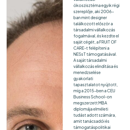
ökoszisztéma egyik régi
szereplője, aki 2006-
ban mint designer
találkozott először a
társadalmi vállalkozás
fogalmával, és kezdte el
saját cégét, a FRUIT OF
CARE-t felépíteni a
NESsT támogatásával.
A saját társadalmi
vállalkozás elindítása és
menedzselése
gyakorlati
tapasztalatot nyújtott,
míg a 2015-ben a CEU
Business School-on
megszerzett MBA
diplomája elméleti
tudást adott számára,
amit tanácsadói és
támogatáspolitikai