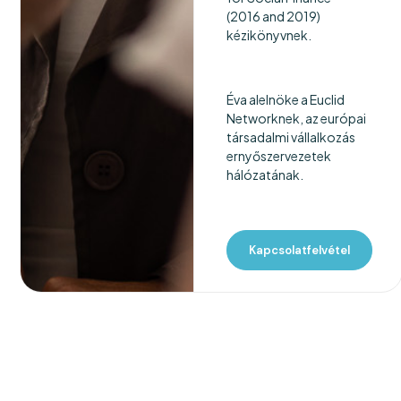
(2016 and 2019)
kézikönyvnek.
Éva alelnöke a Euclid
Networknek, az európai
társadalmi vállalkozás
ernyőszervezetek
hálózatának.
Kapcsolatfelvétel