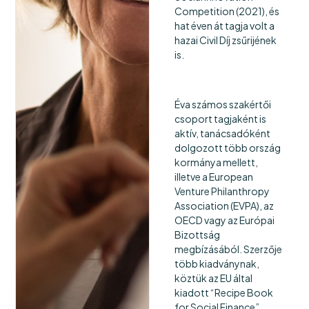
Competition (2021), és
hat éven át tagja volt a
hazai Civil Díj zsűrijének
is.
Éva számos szakértői
csoport tagjaként is
aktív, tanácsadóként
dolgozott több ország
kormánya mellett,
illetve a European
Venture Philanthropy
Association (EVPA), az
OECD vagy az Európai
Bizottság
megbízásából. Szerzője
több kiadványnak,
köztük az EU által
kiadott “Recipe Book
for Social Finance”