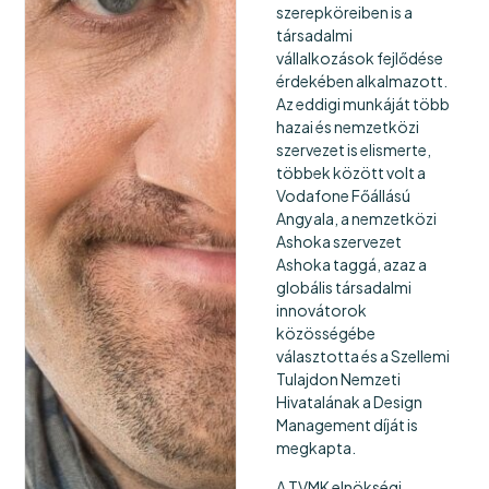
szerepköreiben is a
társadalmi
vállalkozások fejlődése
érdekében alkalmazott.
Az eddigi munkáját több
hazai és nemzetközi
szervezet is elismerte,
többek között volt a
Vodafone Főállású
Angyala, a nemzetközi
Ashoka szervezet
Ashoka taggá, azaz a
globális társadalmi
innovátorok
közösségébe
választotta és a Szellemi
Tulajdon Nemzeti
Hivatalának a Design
Management díját is
megkapta.
A TVMK elnökségi