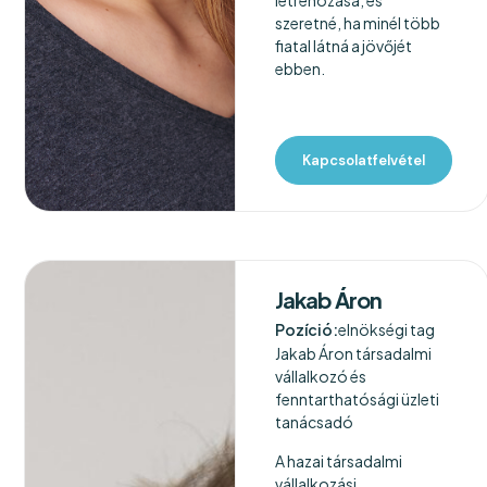
létrehozása, és
szeretné, ha minél több
fiatal látná a jövőjét
ebben.
Kapcsolatfelvétel
Jakab Áron
Pozíció:
elnökségi tag
Jakab Áron társadalmi
vállalkozó és
fenntarthatósági üzleti
tanácsadó
A hazai társadalmi
vállalkozási