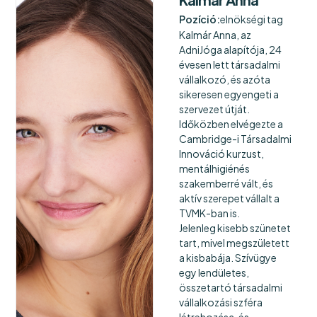
Pozíció:
elnökségi tag
Kalmár Anna, az
AdniJóga alapítója, 24
évesen lett társadalmi
vállalkozó, és azóta
sikeresen egyengeti a
szervezet útját.
Időközben elvégezte a
Cambridge-i Társadalmi
Innováció kurzust,
mentálhigiénés
szakemberré vált, és
aktív szerepet vállalt a
TVMK-ban is.
Jelenleg kisebb szünetet
tart, mivel megszületett
a kisbabája. Szívügye
egy lendületes,
összetartó társadalmi
vállalkozási szféra