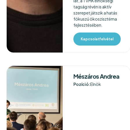
lát, a TVMK elnökségi
tagság révén is aktív
szerepet játszik a hatás
fókuszú ökoszisztéma
fejlesztésében.
Kapcsolatfelvétel
Mészáros Andrea
Pozíció:
Elnök