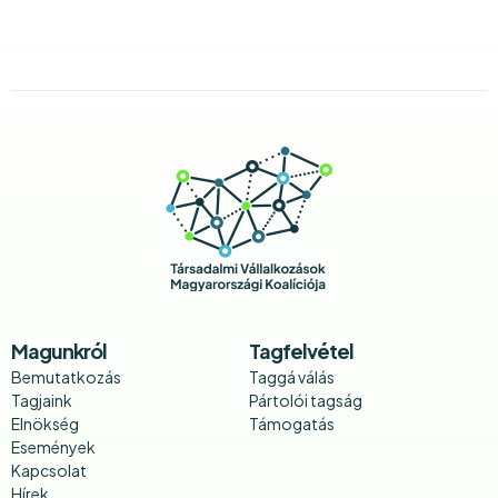
Magunkról
Tagfelvétel
Bemutatkozás
Taggá válás
Tagjaink
Pártolói tagság
Elnökség
Támogatás
Események
Kapcsolat
Hírek