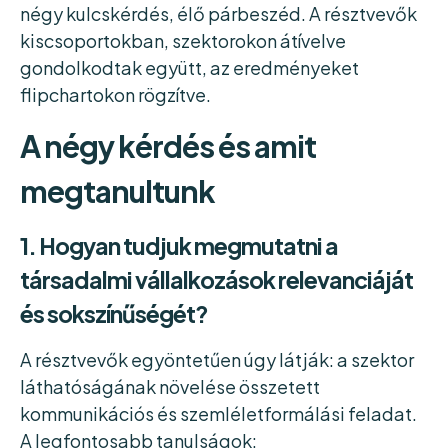
négy kulcskérdés, élő párbeszéd. A résztvevők
kiscsoportokban, szektorokon átívelve
gondolkodtak együtt, az eredményeket
flipchartokon rögzítve.
A négy kérdés és amit
megtanultunk
1. Hogyan tudjuk megmutatni a
társadalmi vállalkozások relevanciáját
és sokszínűségét?
A résztvevők egyöntetűen úgy látják: a szektor
láthatóságának növelése összetett
kommunikációs és szemléletformálási feladat.
A legfontosabb tanulságok: