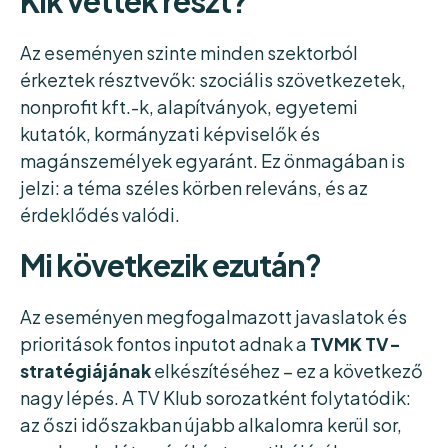
Kik vettek részt?
Az eseményen szinte minden szektorból
érkeztek résztvevők: szociális szövetkezetek,
nonprofit kft.-k, alapítványok, egyetemi
kutatók, kormányzati képviselők és
magánszemélyek egyaránt. Ez önmagában is
jelzi: a téma széles körben releváns, és az
érdeklődés valódi.
Mi következik ezután?
Az eseményen megfogalmazott javaslatok és
prioritások fontos inputot adnak a
TVMK TV-
stratégiájának
elkészítéséhez – ez a következő
nagy lépés. A TV Klub sorozatként folytatódik:
az őszi időszakban újabb alkalomra kerül sor,