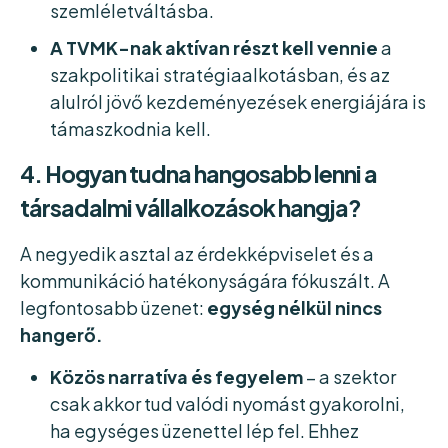
szemléletváltásba.
A TVMK-nak aktívan részt kell vennie
a
szakpolitikai stratégiaalkotásban, és az
alulról jövő kezdeményezések energiájára is
támaszkodnia kell.
4. Hogyan tudna hangosabb lenni a
társadalmi vállalkozások hangja?
A negyedik asztal az érdekképviselet és a
kommunikáció hatékonyságára fókuszált. A
legfontosabb üzenet:
egység nélkül nincs
hangerő.
Közös narratíva és fegyelem
– a szektor
csak akkor tud valódi nyomást gyakorolni,
ha egységes üzenettel lép fel. Ehhez