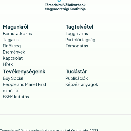
Magunkról
Tagfelvétel
Bemutatkozás
Taggá válás
Tagjaink
Pártolói tagság
Elnökség
Támogatás
Események
Kapcsolat
Hírek
Tevékenységeink
Tudástár
Buy Social
Publikációk
People and Planet First
Képzési anyagok
minősítés
ESEM kutatás
Társadalmi Vállalkozások Magyarországi Koalíciója, 2023