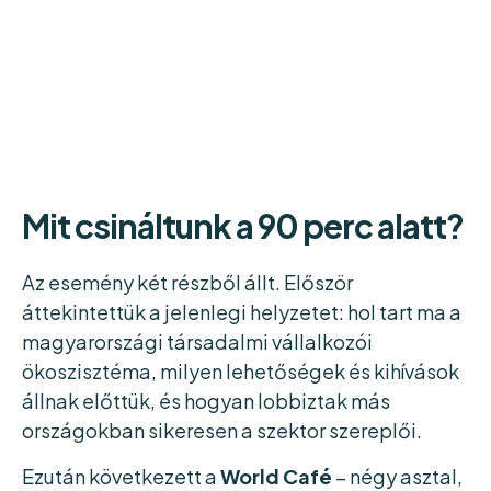
Mit csináltunk a 90 perc alatt?
Az esemény két részből állt. Először
áttekintettük a jelenlegi helyzetet: hol tart ma a
magyarországi társadalmi vállalkozói
ökoszisztéma, milyen lehetőségek és kihívások
állnak előttük, és hogyan lobbiztak más
országokban sikeresen a szektor szereplői.
Ezután következett a
World Café
– négy asztal,