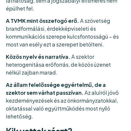
láthatóság, sem a jogszabályi elismerés nem
épülhet fel.
A TVMK mint összefogó erő.
A szövetség
brandformálási, érdekképviseleti és
kommunikációs szerepe kulcsfontosságú – és
most van esély ezt a szerepet betölteni.
Közös nyelv és narratíva.
A szektor
heterogenitása erőforrás, de közös üzenet
nélkül zajban marad.
Az állam felelőssége egyértelmű, de a
szektor sem várhat passzívan.
Az alulról jövő
kezdeményezések és az önkormányzatokkal,
oktatással való együttműködés most nyíló
lehetőség.