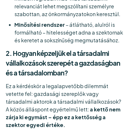
relevanciát lehet megszólítani személyre
szabottan, az önkormányzatokon keresztül.
Minősítési rendszer
– átlátható, alulról is
formálható – hitelességet adna a szektornak
és keretet a sokszínűség megmutatásához.
2. Hogyan képzeljük el a társadalmi
vállalkozások szerepét a gazdaságban
és a társadalomban?
Ez a kérdéskör a legalapvetőbb dilemmát
vetette fel: gazdasági szereplők vagy
társadalmi aktorok a társadalmi vállalkozások?
A közös álláspont egyértelmű lett:
a kettő nem
zárja ki egymást – épp ez a kettősség a
szektor egyedi értéke.