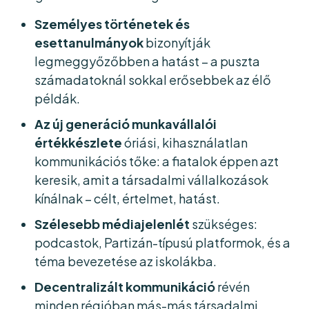
Személyes történetek és
esettanulmányok
bizonyítják
legmeggyőzőbben a hatást – a puszta
számadatoknál sokkal erősebbek az élő
példák.
Az új generáció munkavállalói
értékkészlete
óriási, kihasználatlan
kommunikációs tőke: a fiatalok éppen azt
keresik, amit a társadalmi vállalkozások
kínálnak – célt, értelmet, hatást.
Szélesebb médiajelenlét
szükséges:
podcastok, Partizán-típusú platformok, és a
téma bevezetése az iskolákba.
Decentralizált kommunikáció
révén
minden régióban más-más társadalmi