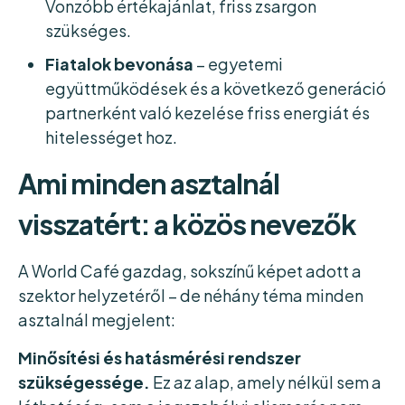
Vonzóbb értékajánlat, friss zsargon
szükséges.
Fiatalok bevonása
– egyetemi
együttműködések és a következő generáció
partnerként való kezelése friss energiát és
hitelességet hoz.
Ami minden asztalnál
visszatért: a közös nevezők
A World Café gazdag, sokszínű képet adott a
szektor helyzetéről – de néhány téma minden
asztalnál megjelent:
Minősítési és hatásmérési rendszer
szükségessége.
Ez az alap, amely nélkül sem a