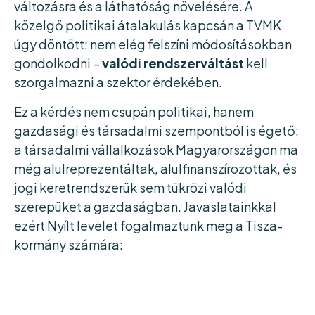
változásra és a láthatóság növelésére. A
közelgő politikai átalakulás kapcsán a TVMK
úgy döntött: nem elég felszíni módosításokban
gondolkodni –
valódi rendszerváltást
kell
szorgalmazni a szektor érdekében.
Ez a kérdés nem csupán politikai, hanem
gazdasági és társadalmi szempontból is égető:
a társadalmi vállalkozások Magyarországon ma
még alulreprezentáltak, alulfinanszírozottak, és
jogi keretrendszerük sem tükrözi valódi
szerepüket a gazdaságban. Javaslatainkkal
ezért Nyílt levelet fogalmaztunk meg a Tisza-
kormány számára: