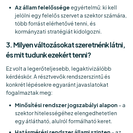
Az állam felelőssége
egyértelmű: ki kell
jelölni egy felelős szervet a szektor számára,
több forrást elérhetővé tenni, és
kormányzati stratégiát kidolgozni.
3. Milyen változásokat szeretnénk látni,
és mit tudunk ezekért tenni?
Ez volt a legerőteljesebb, legaktivizálóbb
kérdéskör. A résztvevők rendszerszintű és
konkrét lépésekre egyaránt javaslatokat
fogalmaztak meg:
Minősítési rendszer jogszabályi alapon
– a
szektor hitelességéhez elengedhetetlen
egy átlátható, alulról formálható keret.
Hatásmérési rendszer állami szinten
– az