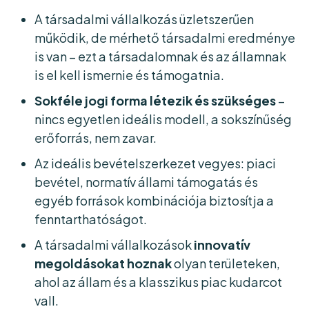
A társadalmi vállalkozás üzletszerűen
működik, de mérhető társadalmi eredménye
is van – ezt a társadalomnak és az államnak
is el kell ismernie és támogatnia.
Sokféle jogi forma létezik és szükséges
–
nincs egyetlen ideális modell, a sokszínűség
erőforrás, nem zavar.
Az ideális bevételszerkezet vegyes: piaci
bevétel, normatív állami támogatás és
egyéb források kombinációja biztosítja a
fenntarthatóságot.
A társadalmi vállalkozások
innovatív
megoldásokat hoznak
olyan területeken,
ahol az állam és a klasszikus piac kudarcot
vall.