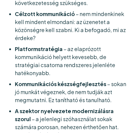
következetesség szükséges.
Célzott kommunikáció
– nem mindenkinek
kell mindent elmondani: az üzenetet a
közönségre kell szabni. Ki a befogadó, mi az
érdeke?
Platformstratégia
– az elaprózott
kommunikáció helyett kevesebb, de
stratégiai csatorna rendszeres jelenléte
hatékonyabb.
Kommunikációs készségfejlesztés
– sokan
jó munkát végeznek, de nem tudják azt
megmutatni. Ez tanítható és tanulható.
A szektor nyelvezete modernizálásra
szorul
– a jelenlegi szóhasználat sokak
számára porosan, nehezen érthetően hat.