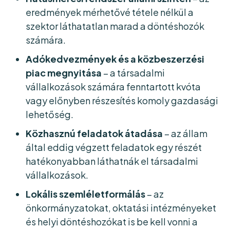
eredmények mérhetővé tétele nélkül a
szektor láthatatlan marad a döntéshozók
számára.
Adókedvezmények és a közbeszerzési
piac megnyitása
– a társadalmi
vállalkozások számára fenntartott kvóta
vagy előnyben részesítés komoly gazdasági
lehetőség.
Közhasznú feladatok átadása
– az állam
által eddig végzett feladatok egy részét
hatékonyabban láthatnák el társadalmi
vállalkozások.
Lokális szemléletformálás
– az
önkormányzatokat, oktatási intézményeket
és helyi döntéshozókat is be kell vonni a