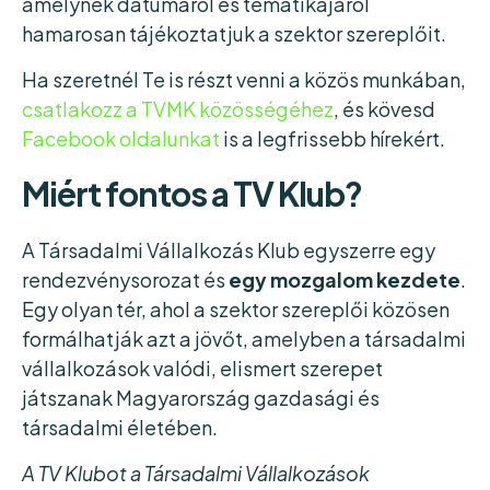
amelynek dátumáról és tematikájáról
hamarosan tájékoztatjuk a szektor szereplőit.
Ha szeretnél Te is részt venni a közös munkában,
csatlakozz a TVMK közösségéhez
, és kövesd
Facebook oldalunkat
is a legfrissebb hírekért.
Miért fontos a TV Klub?
A Társadalmi Vállalkozás Klub egyszerre egy
rendezvénysorozat és
egy mozgalom kezdete
.
Egy olyan tér, ahol a szektor szereplői közösen
formálhatják azt a jövőt, amelyben a társadalmi
vállalkozások valódi, elismert szerepet
játszanak Magyarország gazdasági és
társadalmi életében.
A TV Klubot a Társadalmi Vállalkozások