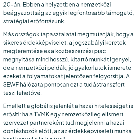
20-án. Ebben a helyzetben a nemzetközi
beágyazottság az egyik legfontosabb támogató,
stratégiai erőforrásunk.
Más országok tapasztalatai megmutatják, hogy a
sikeres érdekképviselet, a jogszabályi keretek
megteremtése és a közbeszerzési piac
megnyitása mind hosszú, kitartó munkát igényel,
de a nemzetközi példák, jó gyakorlatok ismerete
ezeket a folyamatokat jelentősen felgyorsítja. A
SEWF hálózata pontosan ezt a tudástranszfert
teszi lehetővé.
Emellett a globális jelenlét a hazai hitelességet is
erősíti: ha a TVMK egy nemzetközileg elismert
szervezet partnereként tud megjelenni a hazai
döntéshozók előtt, az az érdekképviseleti munka