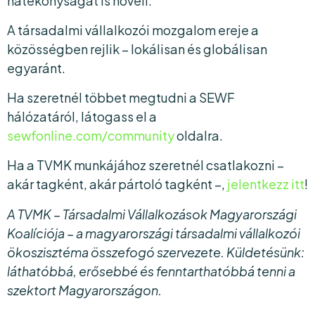
hatékonyságát is növeli.
A társadalmi vállalkozói mozgalom ereje a
közösségben rejlik – lokálisan és globálisan
egyaránt.
Ha szeretnél többet megtudni a SEWF
hálózatáról, látogass el a
sewfonline.com/community
oldalra.
Ha a TVMK munkájához szeretnél csatlakozni –
akár tagként, akár pártoló tagként –,
jelentkezz itt
!
A TVMK – Társadalmi Vállalkozások Magyarországi
Koalíciója – a magyarországi társadalmi vállalkozói
ökoszisztéma összefogó szervezete. Küldetésünk:
láthatóbbá, erősebbé és fenntarthatóbbá tenni a
szektort Magyarországon.