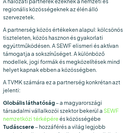
A hálózati partnerek ezeknek a nemzeti és
regionális közösségeknek az élén álló
szervezetek.
A partnerség közös értékeken alapul: kölcsönös
tiszteleten, közös hasznon és gyakorlati
együttműködésen. A SEWF elismeri és aktívan
támogatja a sokszínűséget. A különböző
modellek, jogi formák és megközelítések mind
helyet kapnak ebben a közösségben.
A TVMK számára ez a partnerség konkrétan azt
jelenti:
Globális láthatóság
– a magyarországi
társadalmi vállalkozói szektor bekerül a
SEWF
nemzetközi térképére
és közösségébe
Tudáscsere
– hozzáférés a világ legjobb