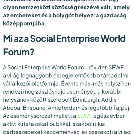
olyan nemzetközi közösség részévé vált, amely
az embereket és a bolygót helyezi a gazdaság
középpontjába.
Mi az a Social Enterprise World
Forum?
A Social Enterprise World Forum – röviden SEWF –
a világ legnagyobb és legjelentősebb társadalmi
vállalkozói platformja. Évente más-más helyszínen
rendezi meg zászlóshajó eseményét: a korábbi
helyszínek között szerepelt Edinburgh, Addis
Abeba, Brisbane, Amszterdam és legutóbb Tajpej.
Az eseménysorozat mellett a
SEWF
egész évben
aktív: kutatásokat publikál, szakpolitikai
párbeszédeket kezdeményez, és összeköti a világ