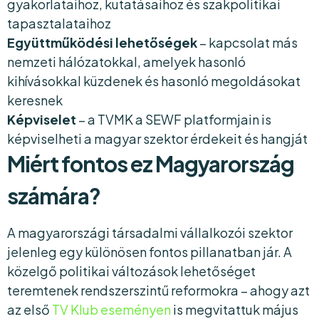
gyakorlataihoz, kutatásaihoz és szakpolitikai
tapasztalataihoz
Együttműködési lehetőségek
– kapcsolat más
nemzeti hálózatokkal, amelyek hasonló
kihívásokkal küzdenek és hasonló megoldásokat
keresnek
Képviselet
– a TVMK a SEWF platformjain is
képviselheti a magyar szektor érdekeit és hangját
Miért fontos ez Magyarország
számára?
A magyarországi társadalmi vállalkozói szektor
jelenleg egy különösen fontos pillanatban jár. A
közelgő politikai változások lehetőséget
teremtenek rendszerszintű reformokra – ahogy azt
az első
TV Klub eseményen
is megvitattuk május