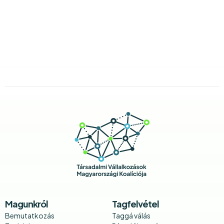
Magunkról
Tagfelvétel
Bemutatkozás
Taggá válás